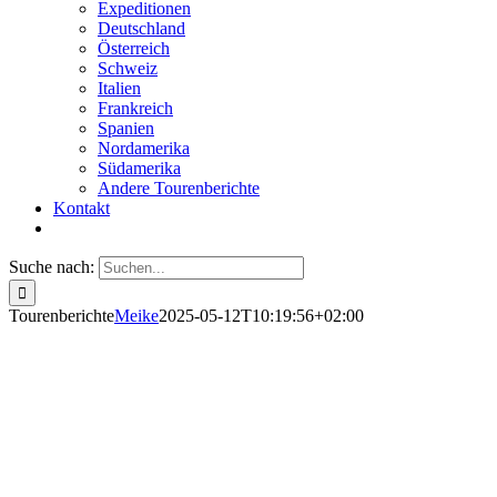
Expeditionen
Deutschland
Österreich
Schweiz
Italien
Frankreich
Spanien
Nordamerika
Südamerika
Andere Tourenberichte
Kontakt
Suche nach:
Tourenberichte
Meike
2025-05-12T10:19:56+02:00
urenberichte
ergsteigen und Klettern in aller Welt