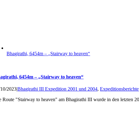
Bhagirathi, 6454m – „Stairway to heaven“
agirathi, 6454m – „Stairway to heaven“
/10/2023
|
Bhagirathi III Expedition 2001 und 2004
,
Expeditionsberichte
e Route "Stairway to heaven" am Bhagirathi III wurde in den letzten 20