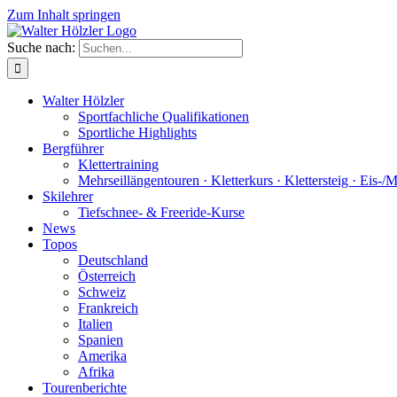
Zum Inhalt springen
Suche nach:
Walter Hölzler
Sportfachliche Qualifikationen
Sportliche Highlights
Bergführer
Klettertraining
Mehrseil­längen­touren · Kletterkurs · Klettersteig · Eis-/
Skilehrer
Tiefschnee- & Freeride-Kurse
News
Topos
Deutschland
Österreich
Schweiz
Frankreich
Italien
Spanien
Amerika
Afrika
Tourenberichte