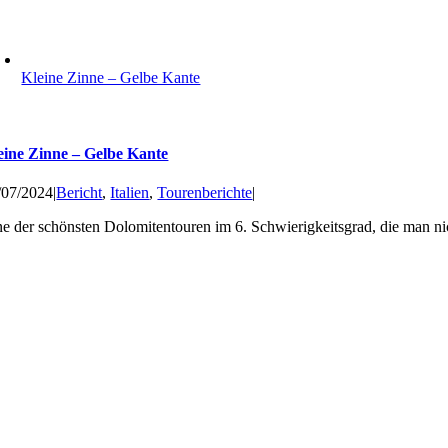
Kleine Zinne – Gelbe Kante
eine Zinne – Gelbe Kante
/07/2024
|
Bericht
,
Italien
,
Tourenberichte
|
ne der schönsten Dolomitentouren im 6. Schwierigkeitsgrad, die man nic