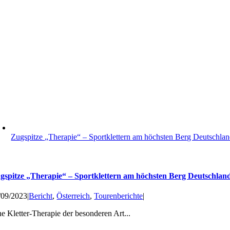
Zugspitze „Therapie“ – Sport­klettern am höch­sten Berg Deutsch­la
gspitze „Therapie“ – Sport­klettern am höch­sten Berg Deutsch­lan
/09/2023
|
Bericht
,
Österreich
,
Tourenberichte
|
ne Kletter-Therapie der besonderen Art...