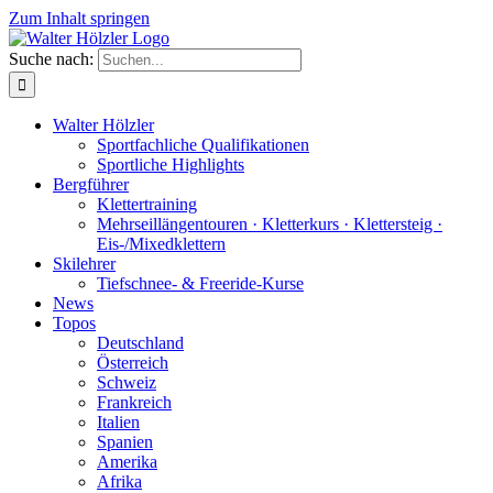
Zum Inhalt springen
Suche nach:
Walter Hölzler
Sportfachliche Qualifikationen
Sportliche Highlights
Bergführer
Klettertraining
Mehrseil­längen­touren · Kletterkurs · Klettersteig ·
Eis-/Mixedklettern
Skilehrer
Tiefschnee- & Freeride-Kurse
News
Topos
Deutschland
Österreich
Schweiz
Frankreich
Italien
Spanien
Amerika
Afrika