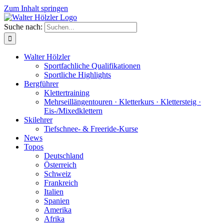
Zum Inhalt springen
Suche nach:
Walter Hölzler
Sportfachliche Qualifikationen
Sportliche Highlights
Bergführer
Klettertraining
Mehrseil­längen­touren · Kletterkurs · Klettersteig ·
Eis-/Mixedklettern
Skilehrer
Tiefschnee- & Freeride-Kurse
News
Topos
Deutschland
Österreich
Schweiz
Frankreich
Italien
Spanien
Amerika
Afrika