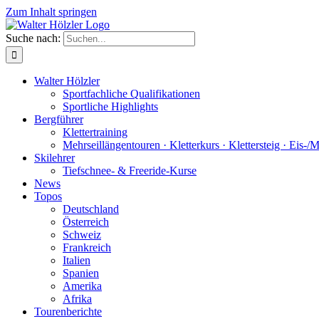
Zum Inhalt springen
Suche nach:
Walter Hölzler
Sportfachliche Qualifikationen
Sportliche Highlights
Bergführer
Klettertraining
Mehrseil­längen­touren · Kletterkurs · Klettersteig · Eis-/
Skilehrer
Tiefschnee- & Freeride-Kurse
News
Topos
Deutschland
Österreich
Schweiz
Frankreich
Italien
Spanien
Amerika
Afrika
Tourenberichte