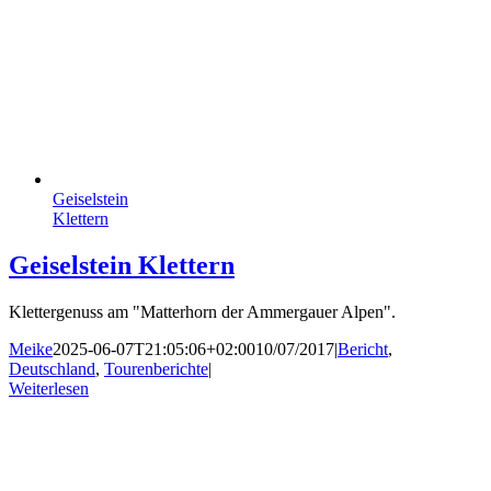
Geisel­stein
Klettern
Geisel­stein Klettern
Klettergenuss am "Matterhorn der Ammergauer Alpen".
Meike
2025-06-07T21:05:06+02:00
10/07/2017
|
Bericht
,
Deutschland
,
Tourenberichte
|
Weiterlesen