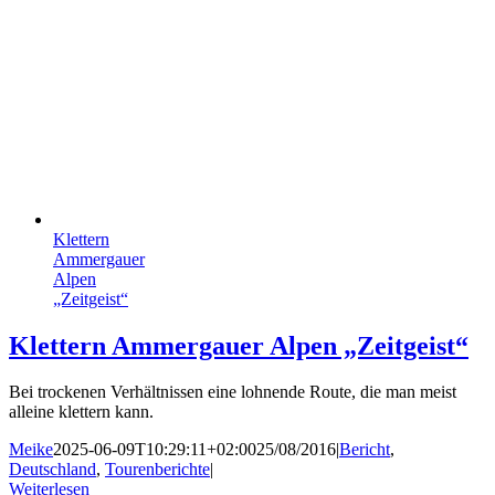
Klettern
Ammer­gauer
Alpen
„Zeitgeist“
Klettern Ammer­gauer Alpen „Zeitgeist“
Bei trockenen Verhältnissen eine lohnende Route, die man meist
alleine klettern kann.
Meike
2025-06-09T10:29:11+02:00
25/08/2016
|
Bericht
,
Deutschland
,
Tourenberichte
|
Weiterlesen