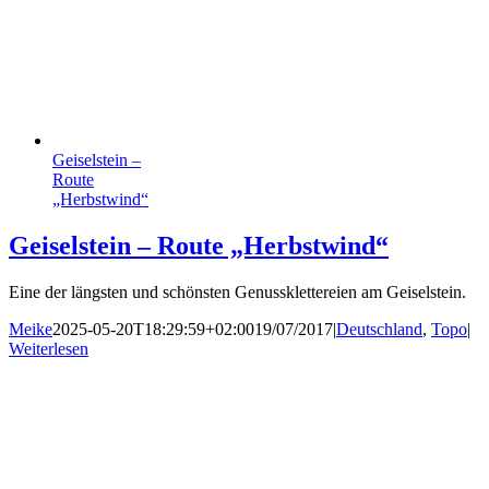
Geisel­stein –
Route
„Herbst­wind“
Geisel­stein – Route „Herbst­wind“
Eine der längsten und schönsten Genussklettereien am Geiselstein.
Meike
2025-05-20T18:29:59+02:00
19/07/2017
|
Deutschland
,
Topo
|
Weiterlesen