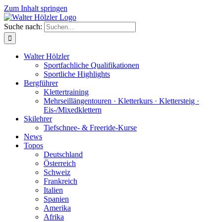
Zum Inhalt springen
Suche nach:
Walter Hölzler
Sportfachliche Qualifikationen
Sportliche Highlights
Bergführer
Klettertraining
Mehrseil­längen­touren · Kletterkurs · Klettersteig ·
Eis-/Mixedklettern
Skilehrer
Tiefschnee- & Freeride-Kurse
News
Topos
Deutschland
Österreich
Schweiz
Frankreich
Italien
Spanien
Amerika
Afrika