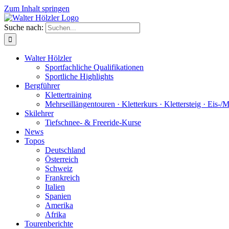
Zum Inhalt springen
Suche nach:
Walter Hölzler
Sportfachliche Qualifikationen
Sportliche Highlights
Bergführer
Klettertraining
Mehrseil­längen­touren · Kletterkurs · Klettersteig · Eis-/
Skilehrer
Tiefschnee- & Freeride-Kurse
News
Topos
Deutschland
Österreich
Schweiz
Frankreich
Italien
Spanien
Amerika
Afrika
Tourenberichte