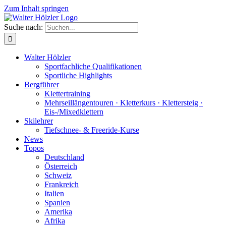
Zum Inhalt springen
Suche nach:
Walter Hölzler
Sportfachliche Qualifikationen
Sportliche Highlights
Bergführer
Klettertraining
Mehrseil­längen­touren · Kletterkurs · Klettersteig ·
Eis-/Mixedklettern
Skilehrer
Tiefschnee- & Freeride-Kurse
News
Topos
Deutschland
Österreich
Schweiz
Frankreich
Italien
Spanien
Amerika
Afrika