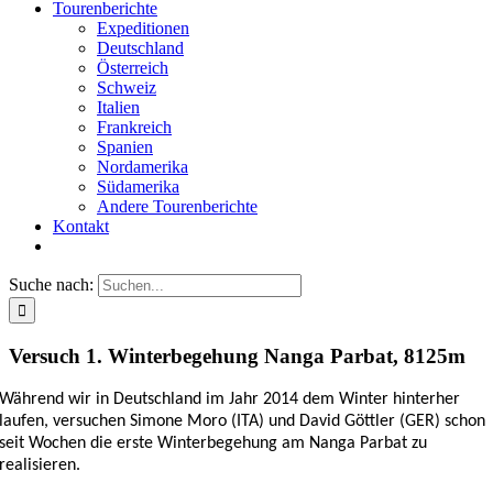
Tourenberichte
Expeditionen
Deutschland
Österreich
Schweiz
Italien
Frankreich
Spanien
Nordamerika
Südamerika
Andere Tourenberichte
Kontakt
Suche nach:
Versuch 1. Winter­bege­hung Nanga Parbat, 8125m
Während wir in Deutschland im Jahr 2014 dem Winter hinterher
laufen, versuchen Simone Moro (ITA) und David Göttler (GER) schon
seit Wochen die erste Winterbegehung am Nanga Parbat zu
realisieren.