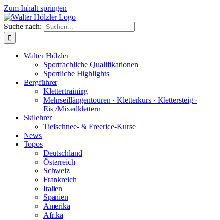
Zum Inhalt springen
Suche nach:
Walter Hölzler
Sportfachliche Qualifikationen
Sportliche Highlights
Bergführer
Klettertraining
Mehrseil­längen­touren · Kletterkurs · Klettersteig ·
Eis-/Mixedklettern
Skilehrer
Tiefschnee- & Freeride-Kurse
News
Topos
Deutschland
Österreich
Schweiz
Frankreich
Italien
Spanien
Amerika
Afrika