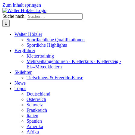
Zum Inhalt springen
Suche nach:
Walter Hölzler
Sportfachliche Qualifikationen
Sportliche Highlights
Bergführer
Klettertraining
Mehrseil­längen­touren · Kletterkurs · Klettersteig ·
Eis-/Mixedklettern
Skilehrer
Tiefschnee- & Freeride-Kurse
News
Topos
Deutschland
Österreich
Schweiz
Frankreich
Italien
Spanien
Amerika
Afrika