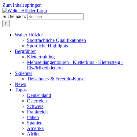
Zum Inhalt springen
Suche nach:
Walter Hölzler
Sportfachliche Qualifikationen
Sportliche Highlights
Bergführer
Klettertraining
Mehrseil­längen­touren · Kletterkurs · Klettersteig ·
Eis-/Mixedklettern
Skilehrer
Tiefschnee- & Freeride-Kurse
News
Topos
Deutschland
Österreich
Schweiz
Frankreich
Italien
Spanien
Amerika
Afrika