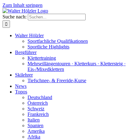
Zum Inhalt springen
Suche nach:
Walter Hölzler
Sportfachliche Qualifikationen
Sportliche Highlights
Bergführer
Klettertraining
Mehrseil­längen­touren · Kletterkurs · Klettersteig ·
Eis-/Mixedklettern
Skilehrer
Tiefschnee- & Freeride-Kurse
News
Topos
Deutschland
Österreich
Schweiz
Frankreich
Italien
Spanien
Amerika
Afrika