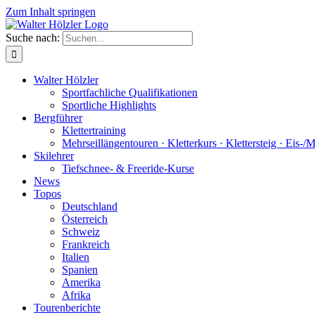
Zum Inhalt springen
Suche nach:
Walter Hölzler
Sportfachliche Qualifikationen
Sportliche Highlights
Bergführer
Klettertraining
Mehrseil­längen­touren · Kletterkurs · Klettersteig · Eis-/
Skilehrer
Tiefschnee- & Freeride-Kurse
News
Topos
Deutschland
Österreich
Schweiz
Frankreich
Italien
Spanien
Amerika
Afrika
Tourenberichte