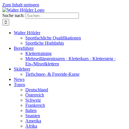
Zum Inhalt springen
Suche nach:
Walter Hölzler
Sportfachliche Qualifikationen
Sportliche Highlights
Bergführer
Klettertraining
Mehrseil­längen­touren · Kletterkurs · Klettersteig ·
Eis-/Mixedklettern
Skilehrer
Tiefschnee- & Freeride-Kurse
News
Topos
Deutschland
Österreich
Schweiz
Frankreich
Italien
Spanien
Amerika
Afrika