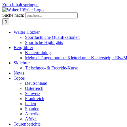
Zum Inhalt springen
Suche nach:
Walter Hölzler
Sportfachliche Qualifikationen
Sportliche Highlights
Bergführer
Klettertraining
Mehrseil­längen­touren · Kletterkurs · Klettersteig · Eis-/
Skilehrer
Tiefschnee- & Freeride-Kurse
News
Topos
Deutschland
Österreich
Schweiz
Frankreich
Italien
Spanien
Amerika
Afrika
Tourenberichte