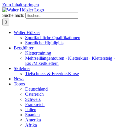
Zum Inhalt springen
Suche nach:
Walter Hölzler
Sportfachliche Qualifikationen
Sportliche Highlights
Bergführer
Klettertraining
Mehrseil­längen­touren · Kletterkurs · Klettersteig ·
Eis-/Mixedklettern
Skilehrer
Tiefschnee- & Freeride-Kurse
News
Topos
Deutschland
Österreich
Schweiz
Frankreich
Italien
Spanien
Amerika
Afrika