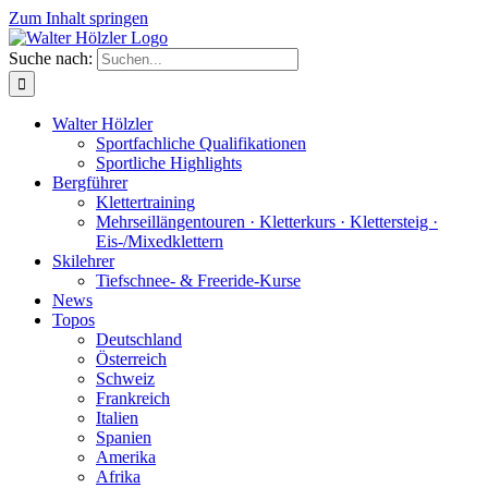
Zum Inhalt springen
Suche nach:
Walter Hölzler
Sportfachliche Qualifikationen
Sportliche Highlights
Bergführer
Klettertraining
Mehrseil­längen­touren · Kletterkurs · Klettersteig ·
Eis-/Mixedklettern
Skilehrer
Tiefschnee- & Freeride-Kurse
News
Topos
Deutschland
Österreich
Schweiz
Frankreich
Italien
Spanien
Amerika
Afrika