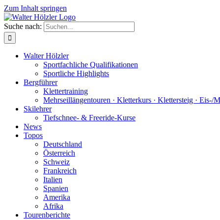
Zum Inhalt springen
Suche nach:
Walter Hölzler
Sportfachliche Qualifikationen
Sportliche Highlights
Bergführer
Klettertraining
Mehrseil­längen­touren · Kletterkurs · Klettersteig · Eis-/
Skilehrer
Tiefschnee- & Freeride-Kurse
News
Topos
Deutschland
Österreich
Schweiz
Frankreich
Italien
Spanien
Amerika
Afrika
Tourenberichte