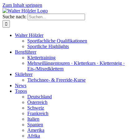
Zum Inhalt springen
Suche nach:
Walter Hölzler
Sportfachliche Qualifikationen
Sportliche Highlights
Bergführer
Klettertraining
Mehrseil­längen­touren · Kletterkurs · Klettersteig ·
Eis-/Mixedklettern
Skilehrer
Tiefschnee- & Freeride-Kurse
News
Topos
Deutschland
Österreich
Schweiz
Frankreich
Italien
Spanien
Amerika
Afrika